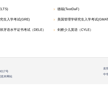
ELTS)
德福(TestDaF)
究生入学考试(GRE)
美国管理学研究生入学考试(GMAT
班牙语水平证书考试（DELE）
剑桥少儿英语（CYLE）
友
0017号
中
器浏览本网站