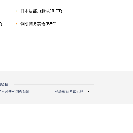
日本语能力测试(JLPT)
)
剑桥商务英语(BEC)
情链接：
北京教育考试院
华人民共和国教育部
省级教育考试机构
天津市教育招生考试院
河北省教育考试院
山西省招生考试管理中心
内蒙古自治区教育招生考试中心
辽宁省高中等教育招生考试委员会办公室